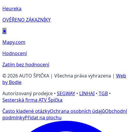
Heureka
OVĚŘENO ZÁKAZNÍKY
★
Mapy.com
Hodnocení
Zatím bez hodnocení
©
2026
AUTO ŠPIČKA | Všechna práva vyhrazena |
Web
by Bodie
Autorizovaný prodejce •
SEGWAY
•
LINHAI
•
TGB
•
Sesterská firma ATV Špička
Často kladené otázky
Ochrana osobních údajů
Obchodní
podmínky
Přidat na plochu