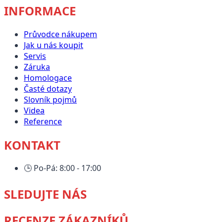
INFORMACE
Průvodce nákupem
Jak u nás koupit
Servis
Záruka
Homologace
Časté dotazy
Slovník pojmů
Videa
Reference
KONTAKT
🕒
Po-Pá: 8:00 - 17:00
SLEDUJTE NÁS
RECENZE ZÁKAZNÍKŮ