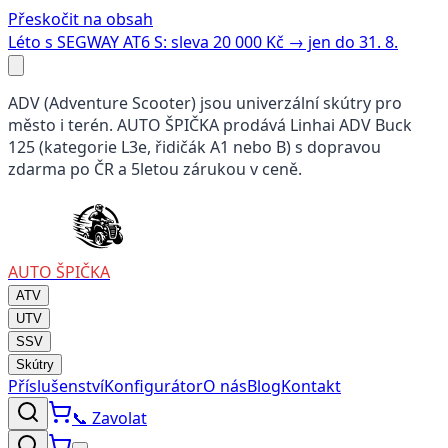
Přeskočit na obsah
Léto s SEGWAY AT6 S: sleva 20 000 Kč → jen do 31. 8.
ADV (Adventure Scooter) jsou univerzální skútry pro
město i terén. AUTO ŠPIČKA prodává Linhai ADV Buck
125 (kategorie L3e, řidičák A1 nebo B) s dopravou
zdarma po ČR a 5letou zárukou v ceně.
AUTO
ŠPIČKA
ATV
UTV
SSV
Skútry
Příslušenství
Konfigurátor
O nás
Blog
Kontakt
📞
Zavolat