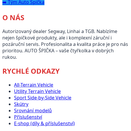
➡️ Tým Auto Špička
O NÁS
Autorizovaný dealer Segway, Linhai a TGB. Nabízíme
nejen špičkové produkty, ale i komplexní záruční i
pozáruční servis. Profesionalita a kvalita práce je pro nás
prioritou. AUTO ŠPIČKA – vaše čtyřkolka v dobrých
rukou.
RYCHLÉ ODKAZY
All-Terrain Vehicle
Utility Terrain Vehicle
Sport Side-by-Side Vehicle
Skútry
Srovnání modelů
Příslušenství
E-shop (díly & příslušenství)