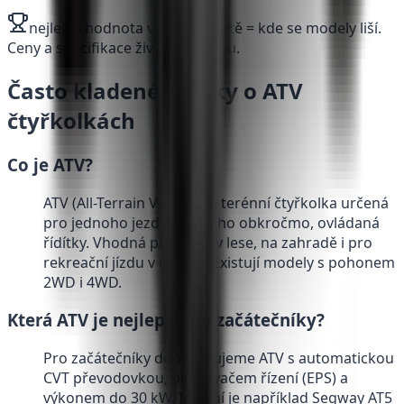
nejlepší hodnota v řádku ·
žlutě = kde se modely liší.
Ceny a specifikace živě z katalogu.
Často kladené otázky o ATV
čtyřkolkách
Co je ATV?
ATV (All-Terrain Vehicle) je terénní čtyřkolka určená
pro jednoho jezdce sedícího obkročmo, ovládaná
řídítky. Vhodná pro práci v lese, na zahradě i pro
rekreační jízdu v terénu. Existují modely s pohonem
2WD i 4WD.
Která ATV je nejlepší pro začátečníky?
Pro začátečníky doporučujeme ATV s automatickou
CVT převodovkou, posilovačem řízení (EPS) a
výkonem do 30 kW. Ideální je například Segway AT5