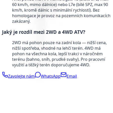
60 km/h, mimo dálnice) nebo L7e (bílé SPZ, max 90
km/h, kromě dálnic s minimální rychlostí). Bez
homologace je provoz na pozemních komunikacích
zakázaný.
Jaký je rozdíl mezi 2WD a 4WD ATV?
2WD má pohon pouze na zadní kola — nižší cena,
nižší spotřeba, vhodné na lehčí terén. 4WD má
pohon na všechna kola, lepší trakci v náročném
terénu (bahno, sníh, prudké svahy). Pro pracovní
využití a těžký terén doporučujeme 4WD.
Zavolejte nám
WhatsApp
Email