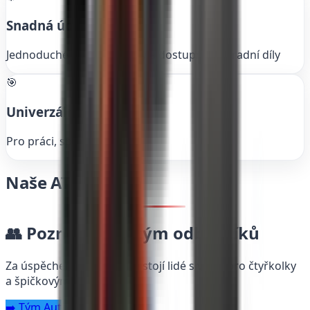
Snadná údržba
Jednoduché servisní úkony a dostupné náhradní díly
🎯
Univerzální využití
Pro práci, sport i rekreaci
Naše
ATV
vozidla
👥 Poznejte náš tým odborníků
Za úspěchem Auto Špička stojí lidé s vášní pro čtyřkolky
a špičkovým servisem.
➡️ Tým Auto Špička