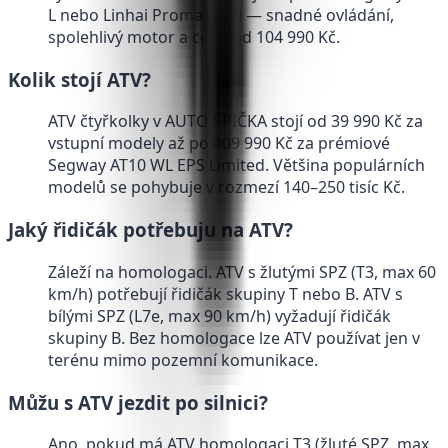
L nebo Linhai Promax 420 — snadné ovládání,
spolehlivý motor a cena od 104 990 Kč.
Kolik stojí ATV?
ATV čtyřkolky v AUTO ŠPIČKA stojí od 39 990 Kč za
vstupní modely až po 409 990 Kč za prémiové
Segway AT10 WL EPS Limited. Většina populárních
modelů se pohybuje v rozmezí 140–250 tisíc Kč.
Jaký řidičák potřebuju na ATV?
Záleží na homologaci. ATV s žlutými SPZ (T3, max 60
km/h) potřebují řidičák skupiny T nebo B. ATV s
bílými SPZ (L7e, max 90 km/h) vyžadují řidičák
skupiny B. Bez homologace lze ATV používat jen v
terénu mimo pozemní komunikace.
Můžu s ATV jezdit po silnici?
Ano, pokud má ATV homologaci T3 (žluté SPZ, max