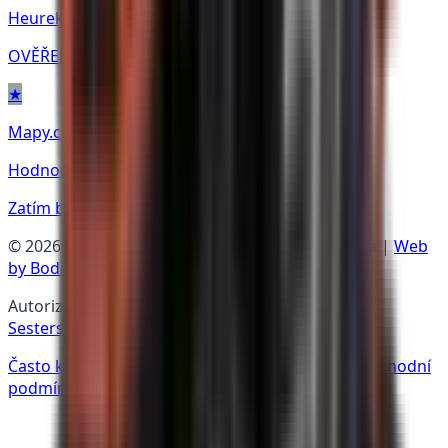
Heureka
OVĚŘENO ZÁKAZNÍKY
★
Mapy.com
Hodnocení
Zatím bez hodnocení
©
2026
AUTO ŠPIČKA | Všechna práva vyhrazena |
Web
by Bodie
Autorizovaný prodejce •
SEGWAY
•
LINHAI
•
TGB
•
Sesterská firma ATV Špička
Často kladené otázky
Ochrana osobních údajů
Obchodní
podmínky
Přidat na plochu