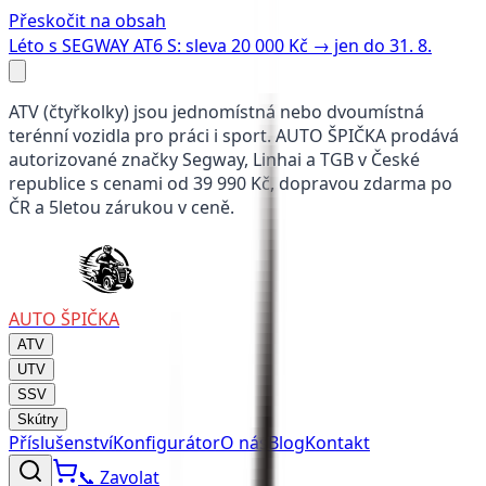
Přeskočit na obsah
Léto s SEGWAY AT6 S: sleva 20 000 Kč → jen do 31. 8.
ATV (čtyřkolky) jsou jednomístná nebo dvoumístná
terénní vozidla pro práci i sport. AUTO ŠPIČKA prodává
autorizované značky Segway, Linhai a TGB v České
republice s cenami od
39 990 Kč
, dopravou zdarma po
ČR a 5letou zárukou v ceně.
AUTO
ŠPIČKA
ATV
UTV
SSV
Skútry
Příslušenství
Konfigurátor
O nás
Blog
Kontakt
📞
Zavolat