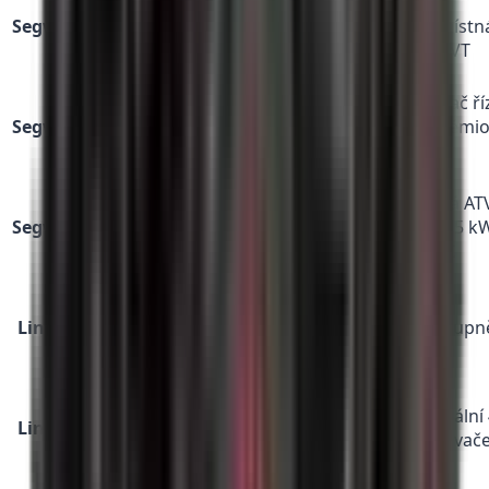
Vstupní
Segway
139
500
Segway
T3b
jednomístn
AT5 S
990
ccm
ATV s CVT
Kč
od
Snarler
Posilovač ří
189
570
Segway
AT6 L EPS
T3b
EPS, prémi
990
ccm
Limited
výbava
Kč
Segway
od
Vlajková AT
AT10 WL
299
999
Segway
L7e
výkon 75 kW
EPS
990
ccm
bílé SPZ
Limited
Kč
od
Cenově
Promax
104
420
Linhai
T3b
nejdostupně
420
990
ccm
ATV
Kč
od
Landforce
179
565
Univerzální
Linhai
650L Pro
T3b
990
ccm
s posilova
EPS
Kč