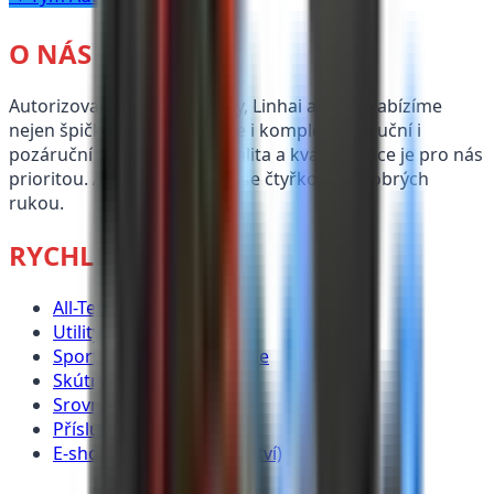
O NÁS
Autorizovaný dealer Segway, Linhai a TGB. Nabízíme
nejen špičkové produkty, ale i komplexní záruční i
pozáruční servis. Profesionalita a kvalita práce je pro nás
prioritou. AUTO ŠPIČKA – vaše čtyřkolka v dobrých
rukou.
RYCHLÉ ODKAZY
All-Terrain Vehicle
Utility Terrain Vehicle
Sport Side-by-Side Vehicle
Skútry
Srovnání modelů
Příslušenství
E-shop (díly & příslušenství)