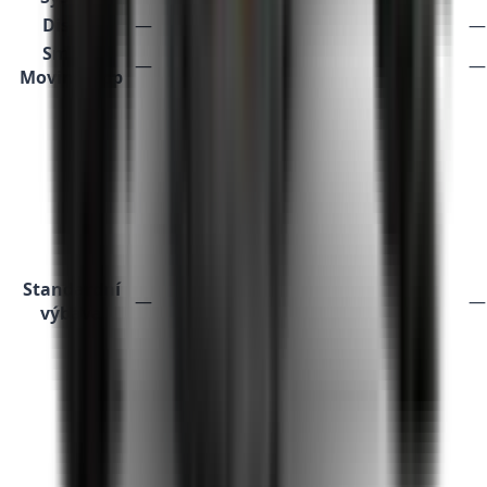
Displej
—
—
Smart-
—
—
Moving App
Standardní
—
—
výbava