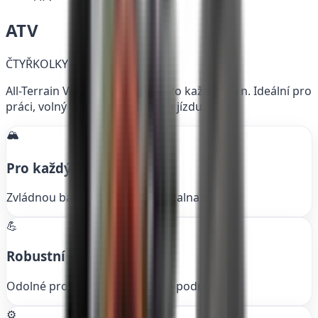
ATV
ČTYŘKOLKY
All-Terrain Vehicle - čtyřkolka pro každý terén. Ideální pro
práci, volný čas i adrenalinovou jízdu.
🏔️
Pro každý terén
Zvládnou bahno, sníh, písek i skalnaté cesty
💪
Robustní konstrukce
Odolné provedení pro náročné podmínky
⚙️