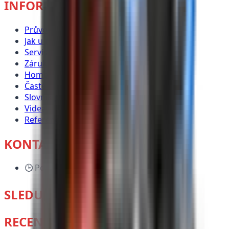
INFORMACE
Průvodce nákupem
Jak u nás koupit
Servis
Záruka
Homologace
Časté dotazy
Slovník pojmů
Videa
Reference
KONTAKT
🕒
Po-Pá: 8:00 - 17:00
SLEDUJTE NÁS
RECENZE ZÁKAZNÍKŮ