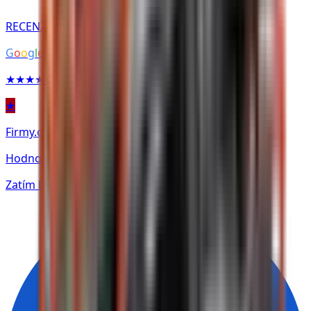
RECENZE NA
G
o
o
g
l
e
★★★★★
★
Firmy.cz
Hodnocení
Zatím bez hodnocení