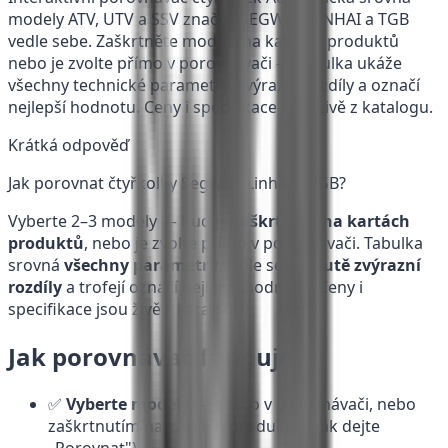
modely ATV, UTV a SSV značek SEGWAY, LINHAI a TGB
vedle sebe. Zaškrtněte modely na kartách produktů
nebo je zvolte přímo v porovnávači — tabulka ukáže
všechny technické parametry, zvýrazní rozdíly a označí
nejlepší hodnotu. Ceny i specifikace jsou živě z katalogu.
Krátká odpověď
Jak porovnat čtyřkolky Segway, Linhai a TGB?
Vyberte 2–3 modely — buď je
zaškrtněte na kartách
produktů
, nebo je zvolte přímo v porovnávači. Tabulka
srovná
všechny parametry
vedle sebe,
žlutě zvýrazní
rozdíly
a trofejí označí nejlepší hodnotu. Ceny i
specifikace jsou živě z katalogu.
Jak porovnávač funguje
✅
Vyberte modely
— přímo v porovnávači, nebo
zaškrtnutím na kartách produktů (pak dejte
„Porovnat").