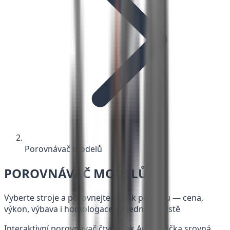
Porovnávač modelů
POROVNÁVAČ MODELŮ
Vyberte stroje a porovnejte je bok po boku — cena,
výkon, výbava i homologace na jednom místě
Interaktivní porovnávač čtyřkolek Auto Špička srovná