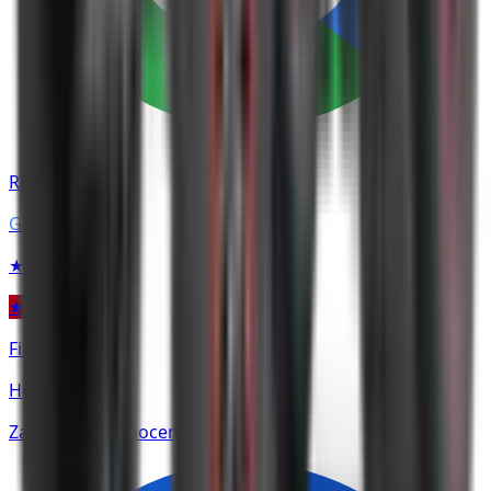
RECENZE NA
G
o
o
g
l
e
★★★★★
★
Firmy.cz
Hodnocení
Zatím bez hodnocení