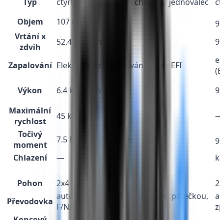
Typ
čtyřtaktní vzduchem chlazený jednoválec
č
Objem
107 cm3
9
Vrtání x
52,4 x 49,5 mm
9
zdvih
e
Zapalování
Elektronické vstřikování paliva EFI
(
Výkon
6.4 k / 4.7 kW
9
Maximální
45 km/h
rychlost
Točivý
7.5 Nm/5500 ot./min
9
moment
Chlazení
—
k
Pohon
2x4
2
automatická - CVT variátor se zpátečkou,
a
Převodovka
F/N/R
z
Koncový