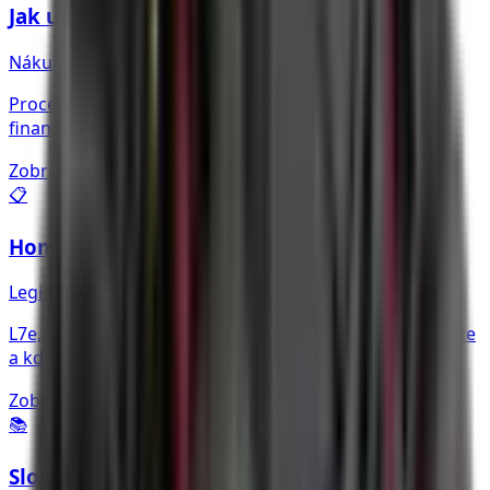
Jak u nás koupit
Nákup
Proces nákupu krok za krokem — poptávka, nabídka,
financování ESSOX, registrace a předání.
Zobrazit více
→
📋
Homologace a registrace
Legislativa
L7e, T1b, T3b — jak registrovat čtyřkolku, co potřebujete
a kde smíte jezdit.
Zobrazit více
→
📚
Slovník pojmů