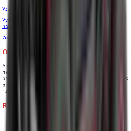
Vzdělávání
Vysvětlení pojmů ze světa čtyřkolek — 4WD, EPS, CVT,
homologace a další zkratky.
Zobrazit více
→
O NÁS
Autorizovaný dealer Segway, Linhai a TGB. Nabízíme
nejen špičkové produkty, ale i komplexní záruční i
pozáruční servis. Profesionalita a kvalita práce je pro nás
prioritou. AUTO ŠPIČKA – vaše čtyřkolka v dobrých
rukou.
RYCHLÉ ODKAZY
All-Terrain Vehicle
Utility Terrain Vehicle