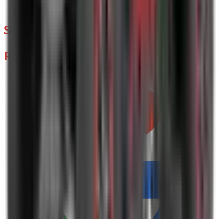
🕒
Po-Pá: 8:00 - 17:00
SLEDUJTE NÁS
RECENZE ZÁKAZNÍKŮ