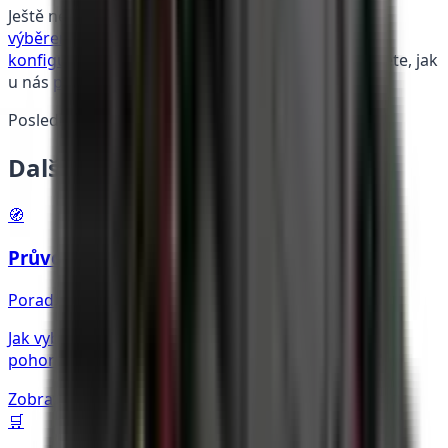
Ještě nevíte, který typ zvolit? Přečtěte si
průvodce
výběrem čtyřkolky
(ATV vs UTV vs SSV), vyplňte
konfigurátor
pro doporučení na míru, nebo mrkněte, jak
u nás
probíhá nákup
.
Posledně aktualizováno:
6. července 2026
Další užitečné informace
🧭
Průvodce výběrem
Poradna
Jak vybrat správnou čtyřkolku — ATV vs UTV vs SSV,
pohon, homologace, rozpočet.
Zobrazit více
→
🛒