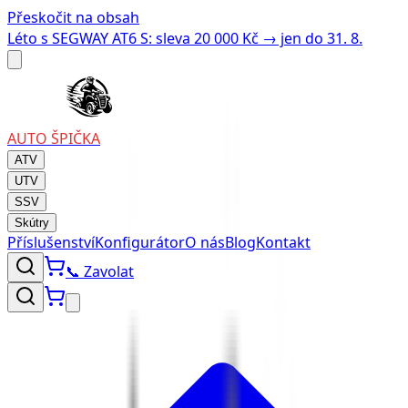
Přeskočit na obsah
Léto s SEGWAY AT6 S: sleva 20 000 Kč → jen do 31. 8.
AUTO
ŠPIČKA
ATV
UTV
SSV
Skútry
Příslušenství
Konfigurátor
O nás
Blog
Kontakt
📞
Zavolat