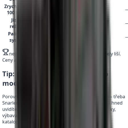
Zrychlení 0-
—
100 km/h
Jízdní
—
režimy
Palivový
—
systém
nejlepší hodnota v řádku ·
žlutě = kde se modely liší.
Ceny a specifikace živě z katalogu.
Tip: porovnání variant jednoho
modelu
Porovnávač se hodí i na
varianty téhož modelu
— třeba
Snarler AT6 L a AT6 L EPS. Postavíte je vedle sebe a hned
uvidíte, čím se liší: posilovač řízení, kola, pneumatiky,
výbava. Nemusíte složitě dohledávat rozdíly v
katalogových listech.