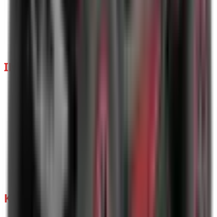
Sport Side-by-Side Vehicle
Skútry
Srovnání modelů
Příslušenství
E-shop (díly & příslušenství)
INFORMACE
Průvodce nákupem
Jak u nás koupit
Servis
Záruka
Homologace
Časté dotazy
Slovník pojmů
Videa
Reference
KONTAKT