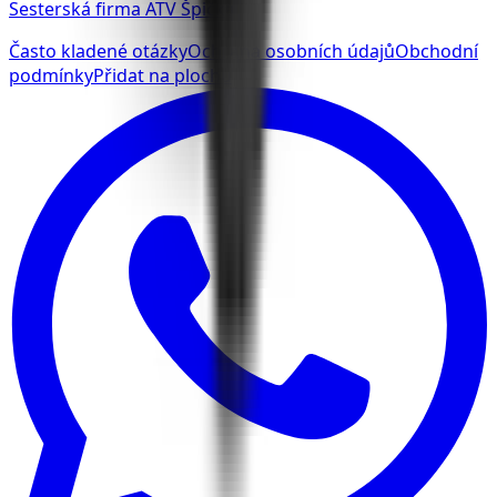
Sesterská firma ATV Špička
Často kladené otázky
Ochrana osobních údajů
Obchodní
podmínky
Přidat na plochu