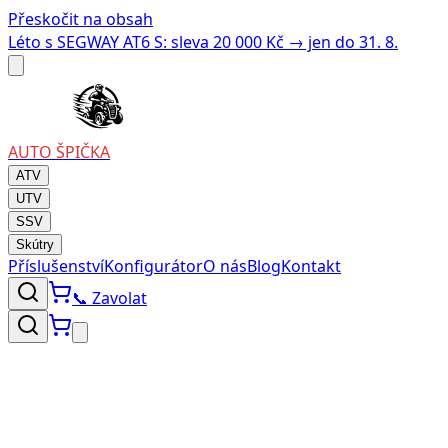
Přeskočit na obsah
Léto s SEGWAY AT6 S: sleva 20 000 Kč → jen do 31. 8.
AUTO
ŠPIČKA
ATV
UTV
SSV
Skútry
Příslušenství
Konfigurátor
O nás
Blog
Kontakt
📞
Zavolat